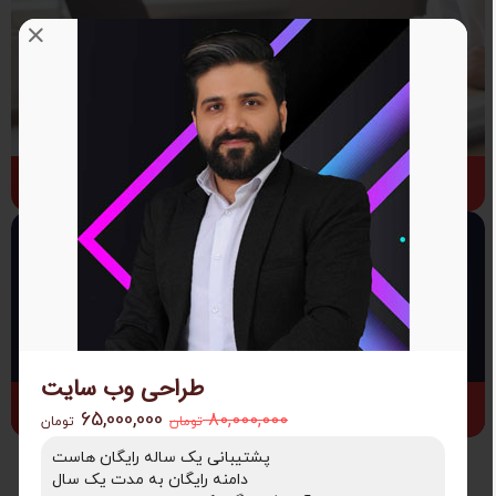
طراحی سایت
طراحی وب سایت
الومحصول
65,000,000
80,000,000
تومان
تومان
پشتیبانی یک ساله رایگان هاست
دامنه رایگان به مدت یک سال