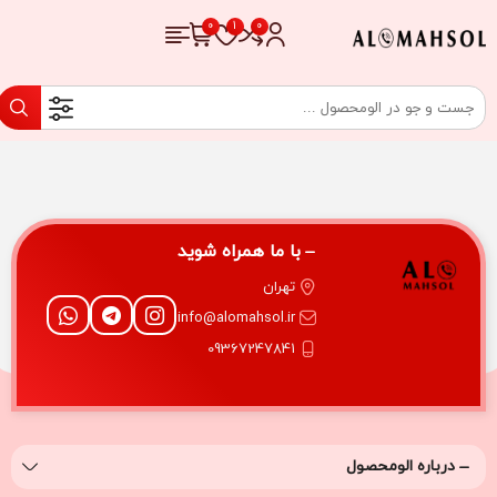
با ما همراه شوید
تهران
info@alomahsol.ir
09367247841
درباره‌ الومحصول