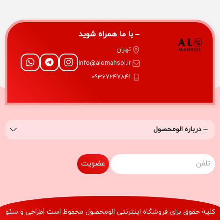
کنترل کنید .به انتخاب 1-OB خالص ما خوش آمدید.
با ما همراه شوید
تهران
info@alomahsol.ir
09367247841
درباره‌ الومحصول
عضویت
کلیه حقوق برای فروشگاه اینترنتی
الومحصول
محفوظ است |طراحی و سئو