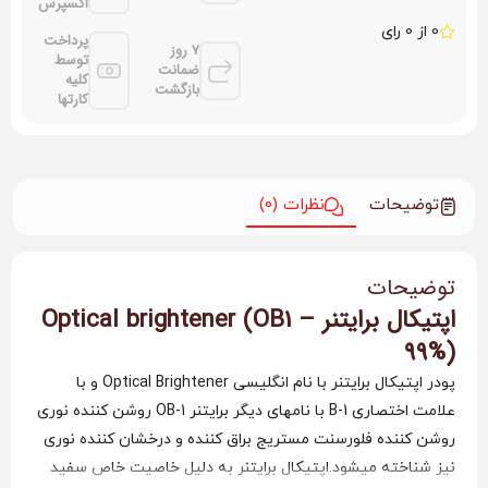
اکسپرس
0 از 0 رای
پرداخت
7 روز
توسط
ضمانت
کلیه
بازگشت
کارتها
توضیحات
نظرات (0)
توضیحات
اپتیکال برایتنر Optical brightener (OB1 –
99%)
پودر اپتیکال برایتنر با نام انگلیسی Optical Brightener و با
علامت اختصاری 1-B با نامهای دیگر برایتنر 1-OB روشن کننده نوری
روشن کننده فلورسنت مستریج براق کننده و درخشان کننده نوری
نیز شناخته میشود.اپتیکال برایتنر به دلیل خاصیت خاص سفید