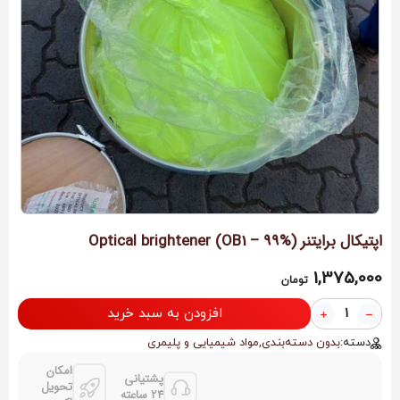
اپتیکال برایتنر Optical brightener (OB1 – 99%)
1,375,000
تومان
افزودن به سبد خرید
دسته:
بدون دسته‌بندی
,
مواد شیمیایی و پلیمری
امکان
پشتیانی
تحویل
24 ساعته