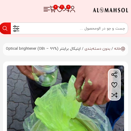
/
/ اپتیکال برایتنر Optical brightener (OB1 – 99%)
خانه
بدون دسته‌بندی