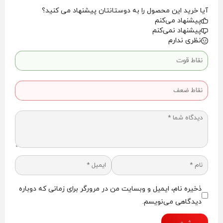
هنگام لمس ماده اپتیکال برایتنر Optical brightener حتما
آیا خرید این محصول را به دوستانتان پیشنهاد می کنید؟
دستکش و عینک محافظ داشته باشید؛ زیرا پوست در
پیشنهاد می‌کنم
مواجهه با اپتیکال برایتنر ممکن است قرمز شود و یا تاول در
پیشنهاد نمی‌کنم
آن ایجاد شود.
نظری ندارم
خرید OB1
OB1 که از مواد وارداتی به حساب می آید قابل تامین توسط پلی
زون بوده که جهت تهیه آن می توانید با تلفن های 20 28 90 66
021 (واحد فروش پلی زون) تماس حاصل فرمایید.
نکته
اگر مقدار اضافه شده فعلی 1-OB شما بیش از 0.0005 پنج ده هزارم
باشد اساساً می توان قضاوت کرد که 1-OB ای که در حال حاضر
استفاده می کنید کیفیت خالص ندارد و احتمالا حاوی پودر
کلسیم،دی اکسید تیتانیوم و غیره است.از آنجایی که شما هم در
مواد پلاستیکی خود از موادی چون تیتان، فیلر و … استفاده می
ذخیره نام، ایمیل و وبسایت من در مرورگر برای زمانی که دوباره
کنید ، این میزان ناخالصی در اپتیکال برایتنر دیده نمی شود.
دیدگاهی می‌نویسم.
بنابراین ممکن است 1-OB ناخالص باعث مشکلات کیفی عمده
نشود، اما از طرف دیگر، OB1 ناخالص ارزان تر به نظر می رسد.اما